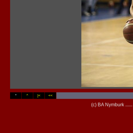
*
^
|<
<<
(c) BA Nymburk ...