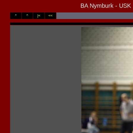
BA Nymburk - USK P
*
^
|<
<<