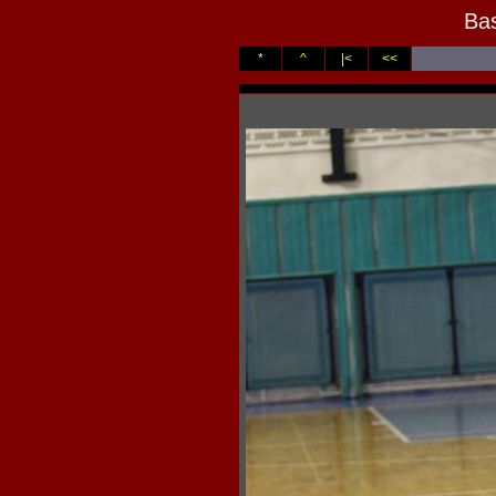
Bas
*
^
|<
<<