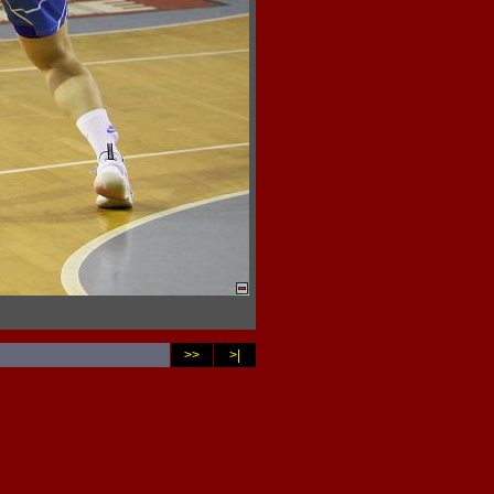
>>
>|