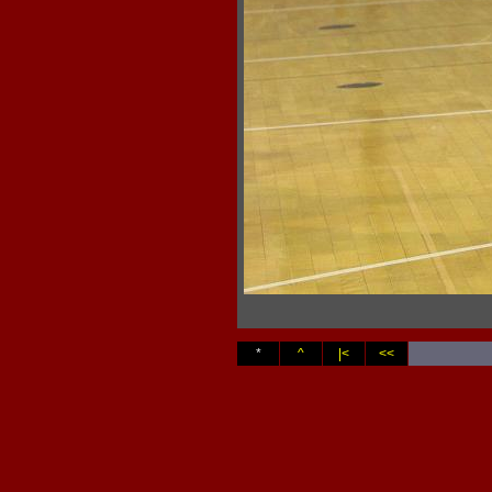
*
^
|<
<<