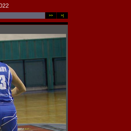
2022
>>
>|