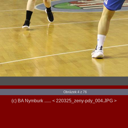
Obrázek 4 z 76
(c) BA Nymburk ...... < 220325_zeny-pdy_004.JPG >