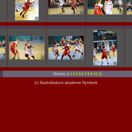
Stránky:
1
2
3
4
5
6
7
8
9
10
11
(c) Basketbalová akademie Nymburk