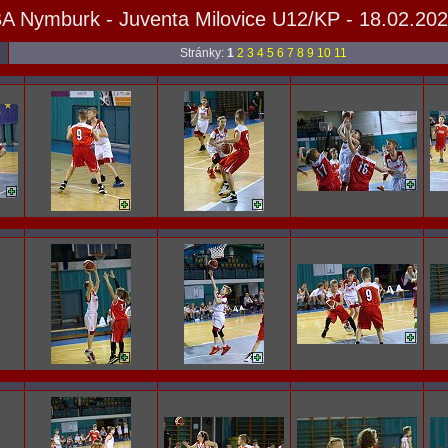
A Nymburk - Juventa Milovice U12/KP - 18.02.20
Stránky:
1
2
3
4
5
6
7
8
9
10
11