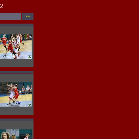
22
>>