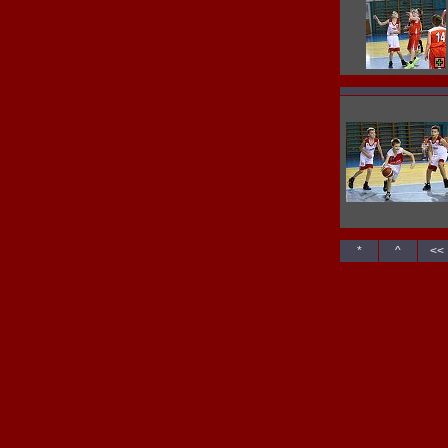
*
^
<<