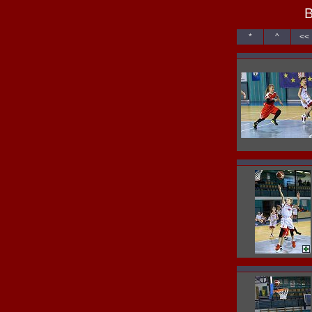
B
*
^
<<