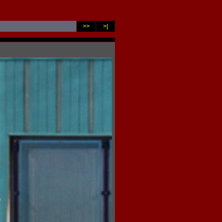
>>
>|