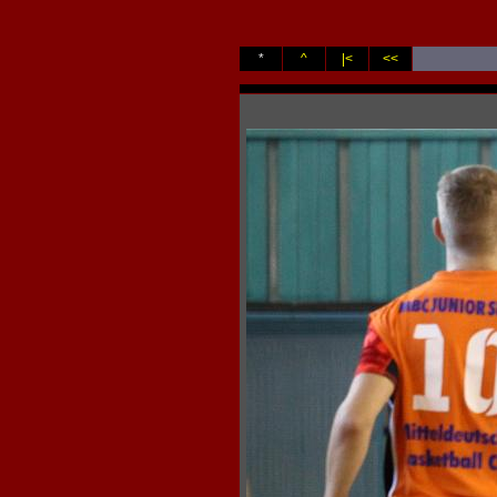
*
^
|<
<<