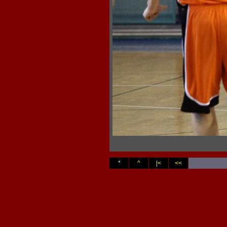
*
^
|<
<<