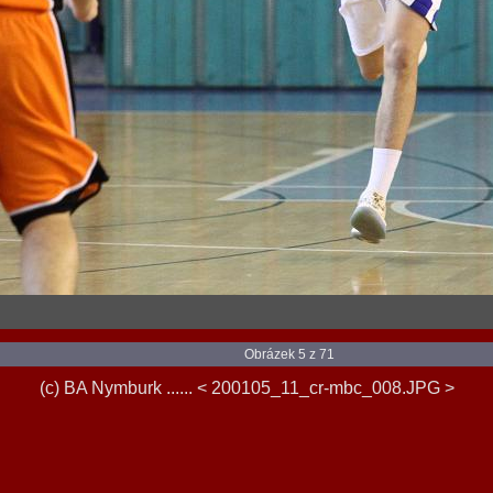
Obrázek 5 z 71
(c) BA Nymburk ...... < 200105_11_cr-mbc_008.JPG >