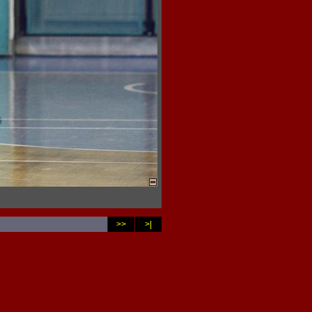
>>
>|